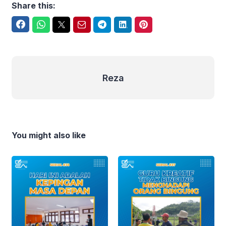
Share this:
Facebook
WhatsApp
Twitter
Email
Telegram
LinkedIn
Pinterest
Reza
Reza
You might also like