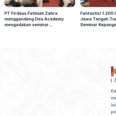
PT Firdaus Fatimah Zahra
Fantastis! 1.200 
menggandeng Dea Academy
Jawa Tengah Tur
mengadakan seminar
Seminar Kepanga
kepagasuhan santri bersama
bersama Dea Ac
1.200 Ustadz se-Jawa Tengah
Ka
me
Is
pr