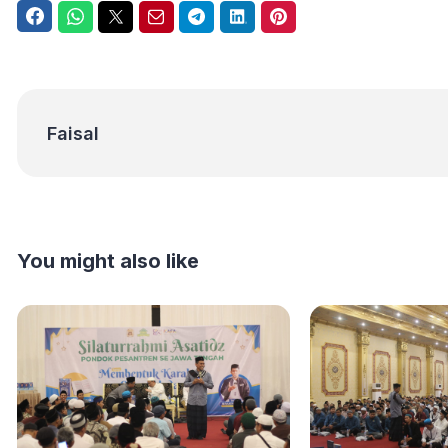
Facebook
WhatsApp
Twitter
Email
Telegram
LinkedIn
Pinterest
Faisal
Faisal
You might also like