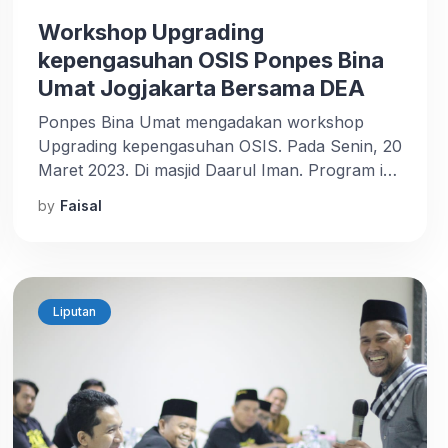
Workshop Upgrading
kepengasuhan OSIS Ponpes Bina
Umat Jogjakarta Bersama DEA
Ponpes Bina Umat mengadakan workshop
Upgrading kepengasuhan OSIS. Pada Senin, 20
Maret 2023. Di masjid Daarul Iman. Program ini
merupakan gagasan dari Kepengasuhan
by
Faisal
Pondok Pesantren Bina Umat bekerjasama
dengan lembaga training kepengasuhan
pesantren (DEA) dengan mengangkat tema
“Upgrading Kepengasuhan OSIS”. Workshop ini
diikuti sebanyak 122 peserta (putra dan putri).
Liputan
Workshop dibuka secara resmi oleh pihak […]