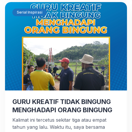
acara ini, Trainer DEA Ustadz Ibrahim mandres
sebagai pemateri menyampaikan beberapa poin
Serial Inspirasi
penting mengenai kedisiplinan dalam mengasuh
pesantren. […]
GURU KREATIF TIDAK BINGUNG
MENGHADAPI ORANG BINGUNG
Kalimat ini tercetus sekitar tiga atau empat
tahun yang lalu. Waktu itu, saya bersama