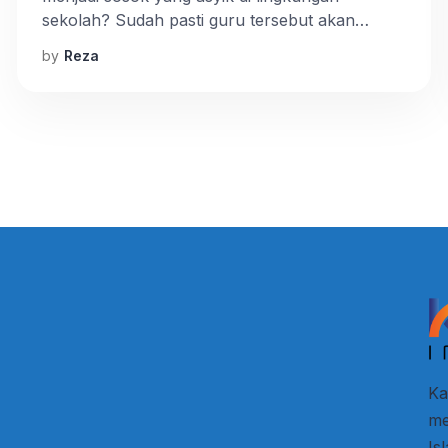
sekolah? Sudah pasti guru tersebut akan
mendapatkan tempat yang istimewa di hati para
by
Reza
peserta didik. Kehadirannya senantiasa dinanti,
ketidakhadirannya akan ditanya dan
kepergiannya akan dirindu. Ya, begitulah
kenyataannya.Menjadi guru yang diidolakan itu
bisa menyenangkan muridnya ketika dia sedang
mengajar. Kedatangannya selalu […]
Ka
me
Is