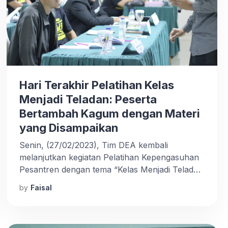
Hari Terakhir Pelatihan Kelas
Menjadi Teladan: Peserta
Bertambah Kagum dengan Materi
yang Disampaikan
Senin, (27/02/2023), Tim DEA kembali
melanjutkan kegiatan Pelatihan Kepengasuhan
Pesantren dengan tema “Kelas Menjadi Teladan
Batch XXVI Bogor”. Acara pelatihan ini
by
Faisal
diadakan di M One Hotel Sentul Bogor, Jawa
Barat dimulai pukul 08.00 WIB sampai selesai.
Seperti pada hari pertama dan kedua, pelatihan