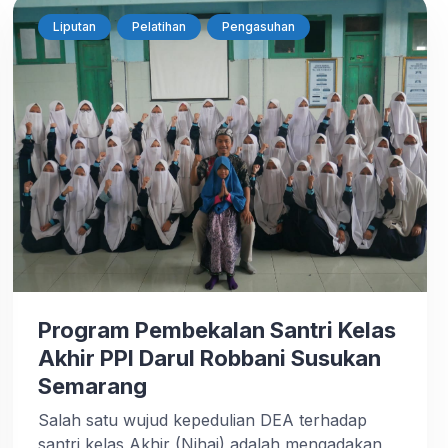
yang diselenggarakan DEA ini diikuti sebanyak
34 peserta yang terdiri dari 18 […]
Liputan
Pelatihan
Pengasuhan
Program Pembekalan Santri Kelas
Akhir PPI Darul Robbani Susukan
Semarang
Salah satu wujud kepedulian DEA terhadap
santri kelas Akhir (Nihai) adalah mengadakan