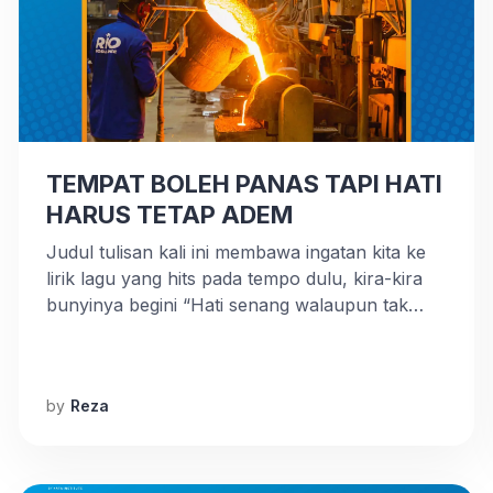
TEMPAT BOLEH PANAS TAPI HATI
HARUS TETAP ADEM
Judul tulisan kali ini membawa ingatan kita ke
lirik lagu yang hits pada tempo dulu, kira-kira
bunyinya begini “Hati senang walaupun tak
punya uang.” Ya, begitulah kehidupan. Bahagia
dan sedih itu letaknya di hati. Sebab, hati
tempat bermuara segala kondisi. Sepahit apa
by
Reza
pun kondisi yang kita alami, jika hati sudah
yakin untuk menggapai kemulian, maka […]