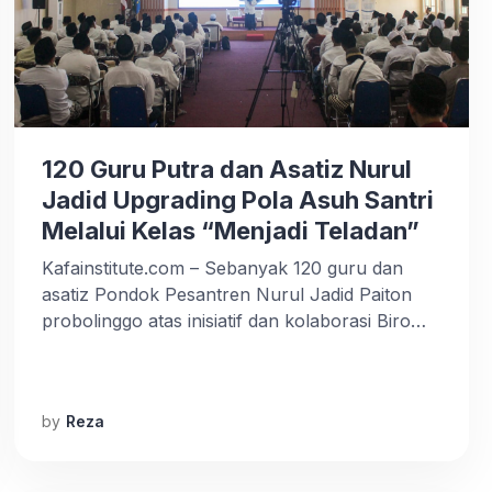
120 Guru Putra dan Asatiz Nurul
Jadid Upgrading Pola Asuh Santri
Melalui Kelas “Menjadi Teladan”
Kafainstitute.com – Sebanyak 120 guru dan
asatiz Pondok Pesantren Nurul Jadid Paiton
probolinggo atas inisiatif dan kolaborasi Biro
Kepesantrenan dan Biro Pendidikan mengikuti
Kelas “menjadi teladan” pada program
Dormitory Educator Academy (DEA) oleh Kafa
by
Reza
Institute selama 3 hari mulai Selasa sampai hari
ini Kamis (7-9/11/2023). Kegiatan ini bertujuan
guna meningkatkan pola asuh mereka melalui