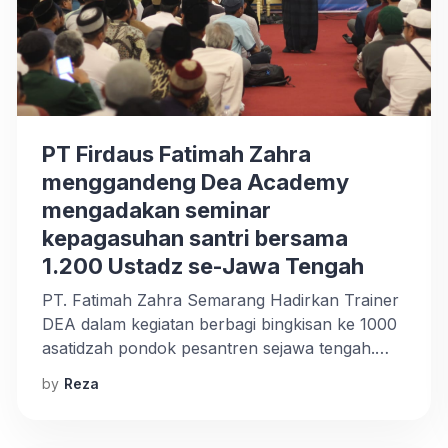
PT Firdaus Fatimah Zahra
menggandeng Dea Academy
mengadakan seminar
kepagasuhan santri bersama
1.200 Ustadz se-Jawa Tengah
PT. Fatimah Zahra Semarang Hadirkan Trainer
DEA dalam kegiatan berbagi bingkisan ke 1000
asatidzah pondok pesantren sejawa tengah.
Sabtu, 27/07/2024. Acara ini diselenggarakan
by
Reza
di gedung pertemuan yayasan Fatimah Zahra
diwilayah muntal Kelurahan Mangunsari
Kecamatan Gunungpati Semarang. Dalam