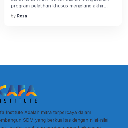
program pelatihan khusus menjelang akhir
masa pendidikan mereka di pesantren. Program
by
Reza
perdana dilaksanakan di Ponpes Islam Darul
Robbani, Susukan, Semarang. Selasa, 14
Februari 2023 di Aula Al Musthofa.
Pembekalan yang berdurasi dua jam ini
disampaikan langsung oleh Mr. Poo (Trainer
DEA). Dalam arahannya, […]
fa Institute Adalah mitra terpercaya dalam
mbangun SDM yang berkualitas dengan nilai-nilai
lami, profesional, dan berdaya guna baik secara