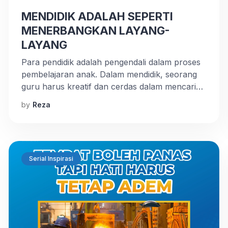
MENDIDIK ADALAH SEPERTI
MENERBANGKAN LAYANG-
LAYANG
Para pendidik adalah pengendali dalam proses
pembelajaran anak. Dalam mendidik, seorang
guru harus kreatif dan cerdas dalam mencari
ide agar ilmu dapat dipahami dengan baik oleh
by
Reza
muridnya. Tidak boleh kaku atau monoton
dengan satu cara saja. Sebagaimana filosofi
dari menerbangkan layang-layang, seorang
pendidik harus paham kapan ia harus menarik
dan kapan ia harus mengulur.Ya, sebagaimana
Serial Inspirasi
[…]