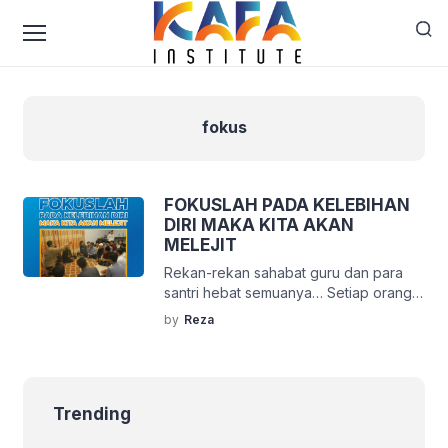
fokus
FOKUSLAH PADA KELEBIHAN
DIRI MAKA KITA AKAN
MELEJIT
Rekan-rekan sahabat guru dan para
santri hebat semuanya… Setiap orang
memiliki kelebihan dan kekurangan
by
Reza
masing-masing. Demikian fitrah yang
telah ditentukan oleh Sang Maha
Kuasa. Kelebihan dan kekurangan yang
berbeda sengaja didesain agar kita
Trending
bisa saling melengkapi satu sama lain.
ketentuan ini perlu disadari dan