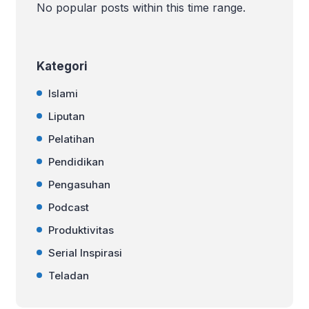
dipahami bersama dengan baik. Tidak
No popular posts within this time range.
perlu mencela kalau memang kita
punya […]
Kategori
Islami
Liputan
Pelatihan
Pendidikan
Pengasuhan
Podcast
Produktivitas
Serial Inspirasi
Teladan