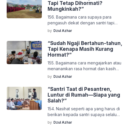
pelnggaran tapi ia memiliki kebaikan
Tapi Tetap Dihormati?
yang banyak untuk pesantren,
Mungkinkah?”
terutama dibidang sosial dan kegiatan
156. Bagaimana cara supaya para
non formal? Jawaban: Hal-hal yang
pengasuh dekat dengan santri tapi
perlu dilakukan kepada anak-anak
santri tidak meremehkan kita karena
seperti ini adalah ada sebuah […]
by
Dzul Azhar
kedekatan dia dengan kita ?
Jawaban: Agar guru dekat dengan
“Sudah Ngaji Bertahun-tahun,
para santri maka temani aktifitas
Tapi Kenapa Masih Kurang
mereka, Mereka berolahraga kita juga
Hormat?”
ikut berolahraga bersama mereka,
155. Bagaimana cara mengajarkan atau
mereka bersih-bersih lingkungan kita
menanamkan rasa hormat dan kasih
ikut bersih-bersih lingkungan dan
sayang pada sesama santri? Jawaban:
mereka menyaksikan kita saat itu.
by
Dzul Azhar
Menanamkan rasa sayang dan rasa
Prinsipnya […]
hormat kepada sesama santri atau agar
“Santri Taat di Pesantren,
tidak terjadi saling mengganggu atau
Luntur di Rumah—Siapa yang
membuly maka yang harus di lakukan
Salah?”
adalah: 1). Ditanamkan kepada mereka
154. Nasihat seperti apa yang harus di
tentang pesan Rasulullah agar
berikan kepada santri supaya selalu
menghormati yang lebih tua kemudia
bertakwa meskipun mereka berada di
menyayangi yang lebih kecil […]
by
Dzul Azhar
rumah. Sedangkan dirumah mereka