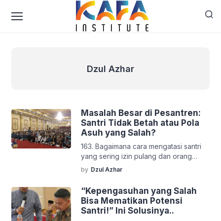
Dzul Azhar
Dzul Azhar
Masalah Besar di Pesantren:
Santri Tidak Betah atau Pola
Asuh yang Salah?
163. Bagaimana cara mengatasi santri
yang sering izin pulang dan orang
tuanya pun selalu mendukung padahal
by
Dzul Azhar
hal itu mengganggu kegiatan santri
sehingga pencapaian tidak maksimal?
“Kepengasuhan yang Salah
Jawaban: Sebab anak yang sering
Bisa Mematikan Potensi
pulang berawal dari ketidak tertarikan
Santri!” Ini Solusinya..
dia dengan kegiatan yang ada di