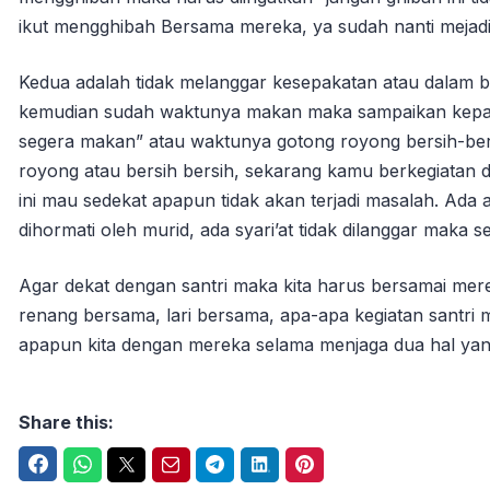
ikut mengghibah Bersama mereka, ya sudah nanti mejadika
Kedua adalah tidak melanggar kesepakatan atau dalam b
kemudian sudah waktunya makan maka sampaikan kepa
segera makan” atau waktunya gotong royong bersih-ber
royong atau bersih bersih, sekarang kamu berkegiatan du
ini mau sedekat apapun tidak akan terjadi masalah. Ada
dihormati oleh murid, ada syari’at tidak dilanggar maka 
Agar dekat dengan santri maka kita harus bersamai mer
renang bersama, lari bersama, apa-apa kegiatan santri
apapun kita dengan mereka selama menjaga dua hal yang 
Share this:
Facebook
WhatsApp
Twitter
Email
Telegram
LinkedIn
Pinterest