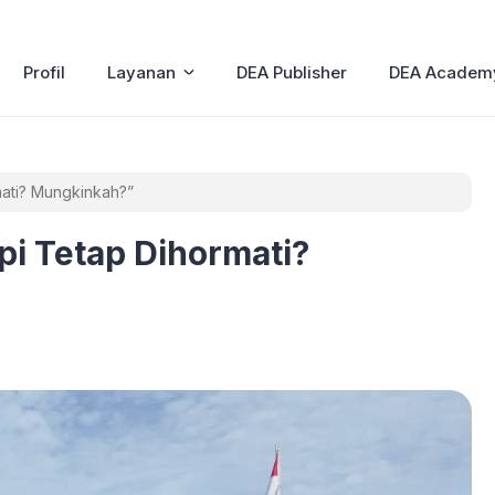
Profil
Layanan
DEA Publisher
DEA Academ
mati? Mungkinkah?”
pi Tetap Dihormati?