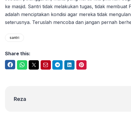
ke masjid. Santri tidak melakukan tugas, tidak membuat 
adalah menciptakan kondisi agar mereka tidak mengulang
seterusnya. Teruslah mencoba dan jangan pernah berhen
santri
Share this:
Facebook
WhatsApp
Twitter
Email
Telegram
LinkedIn
Pinterest
Reza
Reza