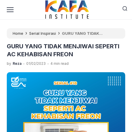
›
›
Home
Serial Inspirasi
GURU YANG TIDAK
MENJIWAI SEPERTI AC KEHABISAN FREON
GURU YANG TIDAK MENJIWAI SEPERTI
AC KEHABISAN FREON
.
.
by
Reza
01/02/2023
4 min read