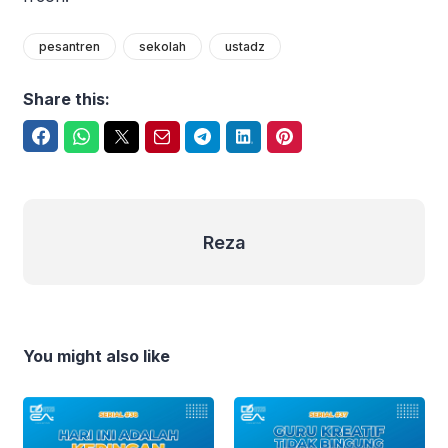
pesantren
sekolah
ustadz
Share this:
Facebook
WhatsApp
Twitter
Email
Telegram
LinkedIn
Pinterest
Reza
Reza
You might also like