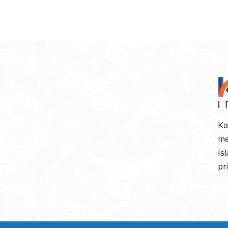
Ka
me
Is
pr