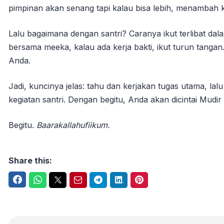
pimpinan akan senang tapi kalau bisa lebih, menambah keb
Lalu bagaimana dengan santri? Caranya ikut terlibat dal
bersama meeka, kalau ada kerja bakti, ikut turun tang
Anda.
Jadi, kuncinya jelas: tahu dan kerjakan tugas utama, lal
kegiatan santri. Dengan begitu, Anda akan dicintai Mudir 
Begitu.
Baarakallahufiikum.
Share this:
Facebook
WhatsApp
Twitter
Email
Telegram
LinkedIn
Pinterest