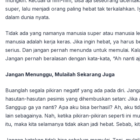
mungkin. Kecuali di film-film, bisa aja seseorang dicerita
super, lalu menjadi orang paling hebat tak terkalahkan. I
dalam dunia nyata.
Tidak ada yang namanya manusia super atau manusia le
manusia adalah kerja keras. Jika ingin hebat, ya harus b
serius. Dan jangan pernah menunda untuk memulai. Kal
Jangan pernah beralasan dengan kata-kata, “Ah nanti ajala
Jangan Menunggu, Mulailah Sekarang Juga
Buanglah segala pikiran negatif yang ada pada diri. Ja
hasutan-hasutan pesimis yang dihembuskan setan: Jika 
Sanggup ga ya nanti? Apa aku bisa berhasil? Ah, aku tid
lain sebagainya. Nah, ketika pikiran-pikiran seperti ini 
itu, maka kita selamanya tidak akan jadi hebat. Sebab, ki
Jangan katakan tidak bisa sebelum memulai. Tapi, mulai