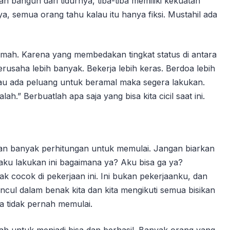
kan bangun dari tidurnya, tiba-tiba memiliki kekuatan
ya, semua orang tahu kalau itu hanya fiksi. Mustahil ada
mah. Karena yang membedakan tingkat status di antara
erusaha lebih banyak. Bekerja lebih keras. Berdoa lebih
au ada peluang untuk beramal maka segera lakukan.
h.” Berbuatlah apa saja yang bisa kita cicil saat ini.
ngan banyak perhitungan untuk memulai. Jangan biarkan
aku lakukan ini bagaimana ya? Aku bisa ga ya?
ak cocok di pekerjaan ini. Ini bukan pekerjaanku, dan
muncul dalam benak kita dan kita mengikuti semua bisikan
ta tidak pernah memulai.
lah untuk menjadi bisa dan berhasil. Banyak orang yang