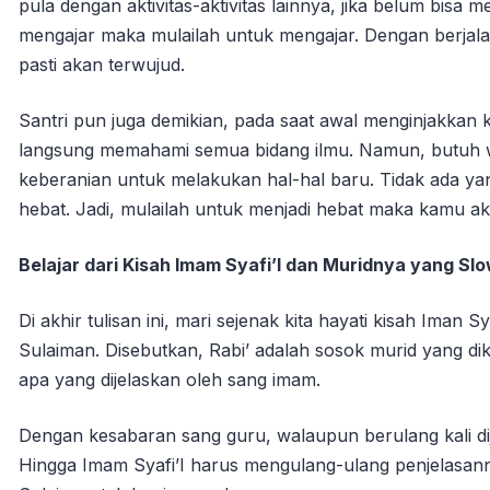
pula dengan aktivitas-aktivitas lainnya, jika belum bis
mengajar maka mulailah untuk mengajar. Dengan berjala
pasti akan terwujud.
Santri pun juga demikian, pada saat awal menginjakkan ka
langsung memahami semua bidang ilmu. Namun, butuh wak
keberanian untuk melakukan hal-hal baru. Tidak ada yan
hebat. Jadi, mulailah untuk menjadi hebat maka kamu ak
Belajar dari Kisah Imam Syafi’I dan Muridnya yang Sl
Di akhir tulisan ini, mari sejenak kita hayati kisah Iman 
Sulaiman. Disebutkan, Rabi’ adalah sosok murid yang di
apa yang dijelaskan oleh sang imam.
Dengan kesabaran sang guru, walaupun berulang kali di
Hingga Imam Syafi’I harus mengulang-ulang penjelasannya