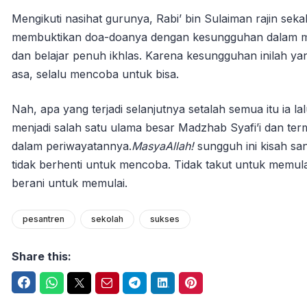
Mengikuti nasihat gurunya, Rabi’ bin Sulaiman rajin sek
membuktikan doa-doanya dengan kesungguhan dalam memu
dan belajar penuh ikhlas. Karena kesungguhan inilah y
asa, selalu mencoba untuk bisa.
Nah, apa yang terjadi selanjutnya setalah semua itu ia
menjadi salah satu ulama besar Madzhab Syafi’i dan ter
dalam periwayatannya.
MasyaAllah!
sungguh ini kisah san
tidak berhenti untuk mencoba. Tidak takut untuk memulai
berani untuk memulai.
pesantren
sekolah
sukses
Share this:
Facebook
WhatsApp
Twitter
Email
Telegram
LinkedIn
Pinterest