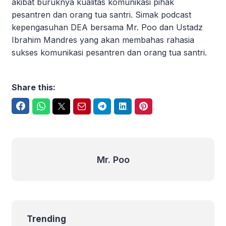
akibat buruknya kualitas komunikasi pihak
pesantren dan orang tua santri. Simak podcast
kepengasuhan DEA bersama Mr. Poo dan Ustadz
Ibrahim Mandres yang akan membahas rahasia
sukses komunikasi pesantren dan orang tua santri.
Share this:
Facebook
WhatsApp
Twitter
Email
Telegram
LinkedIn
Pinterest
Mr. Poo
Mr. Poo
Trending