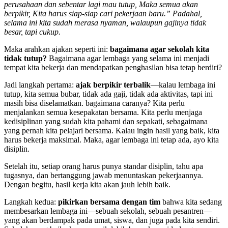
perusahaan dan sebentar lagi mau tutup, Maka semua akan
berpikir, Kita harus siap-siap cari pekerjaan baru.” Padahal,
selama ini kita sudah merasa nyaman, walaupun gajinya tidak
besar, tapi cukup.
Maka arahkan ajakan seperti ini:
bagaimana agar sekolah kita
tidak tutup?
Bagaimana agar lembaga yang selama ini menjadi
tempat kita bekerja dan mendapatkan penghasilan bisa tetap berdiri?
Jadi langkah pertama:
ajak berpikir terbalik
—kalau lembaga ini
tutup, kita semua bubar, tidak ada gaji, tidak ada aktivitas, tapi ini
masih bisa diselamatkan. bagaimana caranya? Kita perlu
menjalankan semua kesepakatan bersama. Kita perlu menjaga
kedisiplinan yang sudah kita pahami dan sepakati, sebagaimana
yang pernah kita pelajari bersama. Kalau ingin hasil yang baik, kita
harus bekerja maksimal. Maka, agar lembaga ini tetap ada, ayo kita
disiplin.
Setelah itu, setiap orang harus punya standar disiplin, tahu apa
tugasnya, dan bertanggung jawab menuntaskan pekerjaannya.
Dengan begitu, hasil kerja kita akan jauh lebih baik.
Langkah kedua:
pikirkan bersama dengan tim
bahwa kita sedang
membesarkan lembaga ini—sebuah sekolah, sebuah pesantren—
yang akan berdampak pada umat, siswa, dan juga pada kita sendiri.