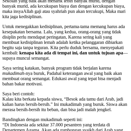
Sekolah yang baik akan menarik lebih banyak murid, dengan
banyak murid, ada kecukupan biaya dan dengan kecukupan biaya,
maka insyaAllah gaji atau syahriah pun akan tercukupi, Maka mari
kita jaga kedisiplinan.
Untuk menegakkan kedisiplinan, pertama-tama memang harus ada
kesepakatan bersama. Lalu, yang kedua, orang-orang yang tidak
disiplin perlu mendapat peringatan, Karena sering kali yang
membuat kedisiplinan lemah adalah ketika pelanggaran dibiarkan
begitu saja tanpa teguran. Kita perlu duduk bersama, menyepakati
kembali:
kenapa kita ada di tempat ini, dan untuk tujuan apa
—
supaya muncul semangat.
Saya sering katakan, banyak program tidak berjalan karena
mukadimah
-nya buruk, Padahal keterangan awal yang baik akan
membuat orang semangat. Edukasi awal yang tepat bisa menjadi
bahan bakar motivasi.
Saya beri contoh:
Kalau kita berkata kepada siswa, “Besok ada tamu dari Arab, jadi
kalian harus bersih-bersih.” Ini mukadimah yang buruk. Siswa akan
merasa bersih-bersih itu beban, dan bisa jadi malah jengkel.
Bandingkan dengan mukadimah seperti ini:
“Di Indonesia ada sekitar 37.000 pesantren yang terdata di
Departemen Agama. Akan ada rombongan syaikh dari Arab yang