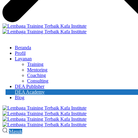
Masuk
Beranda
Profil
Layanan
Training
Mentoring
Coaching
Consulting
DEA Publisher
DEA Academy
Blog
Masuk