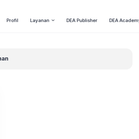
Profil
Layanan
DEA Publisher
DEA Academ
man