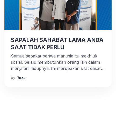
SAPALAH SAHABAT LAMA ANDA
SAAT TIDAK PERLU
Semua sepakat bahwa manusia itu makhluk
sosial. Selalu membutuhkan orang lain dalam
menjalani hidupnya. Ini merupakan sifat dasar
yang tidak mungkin kita hindari. Dalam setiap
by
Reza
harinya, kita akan selalu bertemu dengan
banyak orang, ada yang berlalu begitu saja
namun ada juga yang bertahan menjadi sahabat
dalam pergaulan. Hubungan yang dibangun itu
lambat Laun menjadi akrab […]