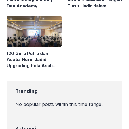
Dea Academy
Turut Hadir dalam
mengadakan seminar
Seminar Kepangasuhan
kepagasuhan santri
Santri bersama Dea
bersama 1.200 Ustadz
Academy
se-Jawa Tengah
120 Guru Putra dan
Asatiz Nurul Jadid
Upgrading Pola Asuh
Santri Melalui Kelas
“Menjadi Teladan”
Trending
No popular posts within this time range.
Kategori