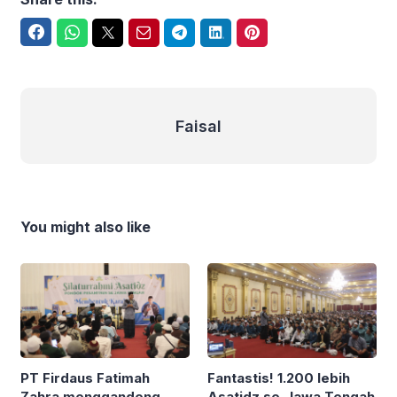
Facebook
WhatsApp
Twitter
Email
Telegram
LinkedIn
Pinterest
Faisal
Faisal
You might also like
PT Firdaus Fatimah
Fantastis! 1.200 lebih
Zahra menggandeng
Asatidz se-Jawa Tengah