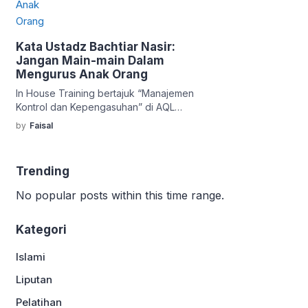
Kata Ustadz Bachtiar Nasir:
Jangan Main-main Dalam
Mengurus Anak Orang
In House Training bertajuk “Manajemen
Kontrol dan Kepengasuhan” di AQL
Islamic School Bogor untuk berbenah
by
Faisal
dalam aspek kepengasuhan asrama
pesantren, menyiapkan para guru,
musyrif/musyrifah yang bermutu dan
Trending
memiliki skill mengasuh. Dalam
pelatihan tiga hari ini, Ustadz Bachtiar
No popular posts within this time range.
Nasir (UBN), mengatakan Agar lebih
serius dalam kepengasuhan pesantren.
Kategori
“Jangan Main-main dalam mengurus
anak orang”. Pesan UBN yang […]
Islami
Liputan
Pelatihan