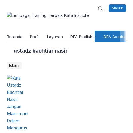
Masuk
Beranda
Profil
Layanan
DEA Publisher
DEA Academy
Bl
ustadz bachtiar nasir
Islami