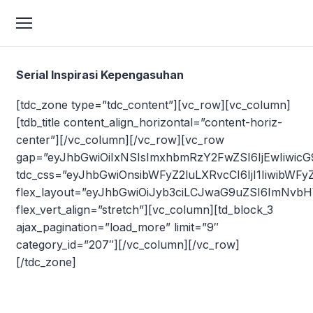
Serial Inspirasi Kepengasuhan
[tdc_zone type=”tdc_content”][vc_row][vc_column]
[tdb_title content_align_horizontal=”content-horiz-
center”][/vc_column][/vc_row][vc_row
gap=”eyJhbGwiOiIxNSIsImxhbmRzY2FwZSI6IjEwIiwic
tdc_css=”eyJhbGwiOnsibWFyZ2luLXRvcCI6IjI1Iiwib
flex_layout=”eyJhbGwiOiJyb3ciLCJwaG9uZSI6ImNvbH
flex_vert_align=”stretch”][vc_column][td_block_3
ajax_pagination=”load_more” limit=”9″
category_id=”207″][/vc_column][/vc_row]
[/tdc_zone]