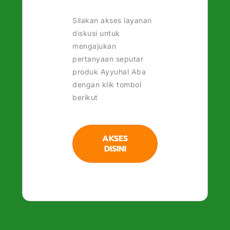
Silakan akses layanan
diskusi untuk
mengajukan
pertanyaan seputar
produk Ayyuhal Aba
dengan klik tombol
berikut
AKSES
DISINI