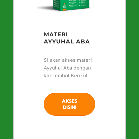
MATERI
AYYUHAL ABA
Silakan akses materi
Ayyuhal Aba dengan
klik tombol Berikut
AKSES
DISINI