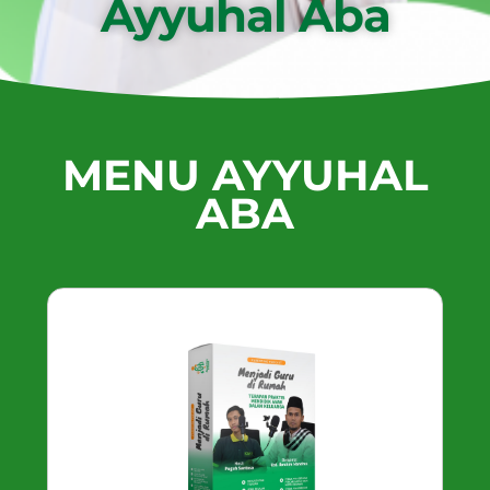
Ayyuhal Aba
MENU AYYUHAL
ABA