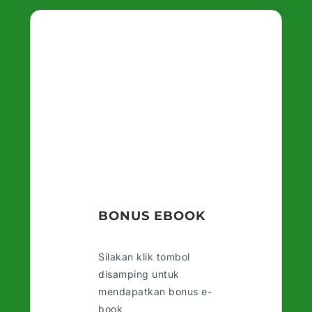
BONUS EBOOK
Silakan klik tombol
disamping untuk
mendapatkan bonus e-
book