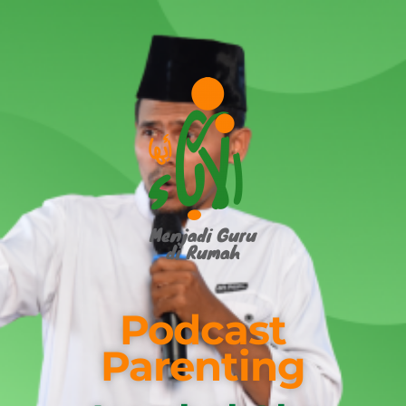
Podcast
Parenting