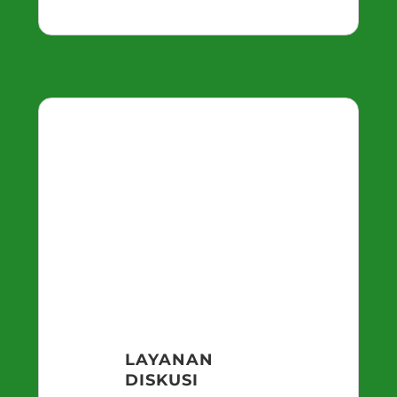
LAYANAN
DISKUSI